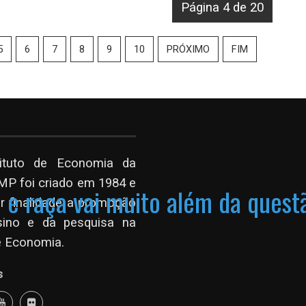
Página 4 de 20
5
6
7
8
9
10
PRÓXIMO
FIM
tituto de Economia da
P foi criado em 1984 e
e raça vai muito além da questã
r finalidade a promoção
sino e da pesquisa na
e Economia.
s