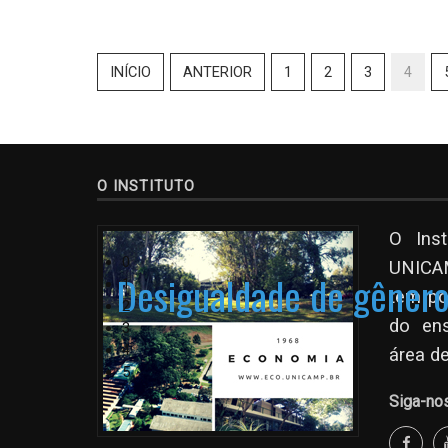
INÍCIO
ANTERIOR
1
2
3
4
O INSTITUTO
O Ins
0
UNICAM
Desigualdade de gênero 
1
tem po
2
do en
3
4
área d
5
Siga-no