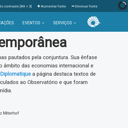
to contraste [Alt + 3]
Aumentar fonte
Diminuir fonte
CAÇÕES
EVENTOS
SERVIÇOS
temporânea
s pautados pela conjuntura. Sua ênfase
 âmbito das economias internacional e
Diplomatique
a página destaca textos de
inculados ao Observatório e que foram
mídia.
o Miterhof