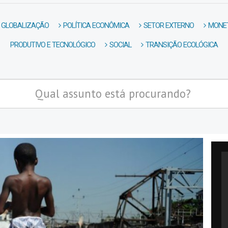
GLOBALIZAÇÃO
POLÍTICA ECONÔMICA
SETOR EXTERNO
MONET
PRODUTIVO E TECNOLÓGICO
SOCIAL
TRANSIÇÃO ECOLÓGICA