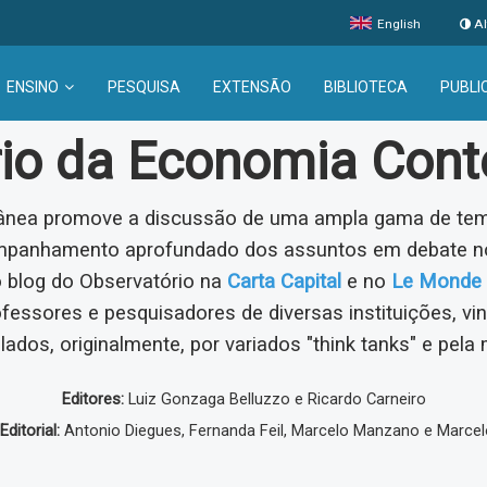
English
Al
ENSINO
PESQUISA
EXTENSÃO
BIBLIOTECA
PUBLI
rio da Economia Con
nea promove a discussão de uma ampla gama de tema
ompanhamento aprofundado dos assuntos em debate no
o blog do Observatório na
Carta Capital
e no
Le Monde 
ofessores e pesquisadores de diversas instituições, v
lados, originalmente, por variados "think tanks" e pela 
Editores:
Luiz Gonzaga Belluzzo e Ricardo Carneiro
ditorial:
Antonio Diegues, Fernanda Feil, Marcelo Manzano e Marcel