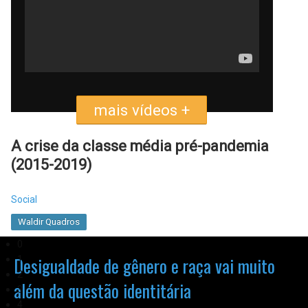
mais vídeos +
A crise da classe média pré-pandemia
(2015-2019)
Social
Waldir Quadros
0
Como financiar o auxílio emergencial
Desigualdade de gênero e raça vai muito
1
2
além da questão identitária
3
Fiscal
4