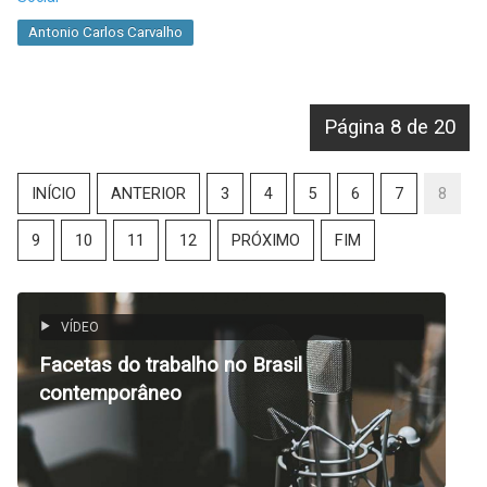
Antonio Carlos Carvalho
Página 8 de 20
INÍCIO
ANTERIOR
3
4
5
6
7
8
9
10
11
12
PRÓXIMO
FIM
VÍDEO
Facetas do trabalho no Brasil
contemporâneo