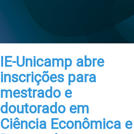
IE-Unicamp abre
inscrições para
mestrado e
doutorado em
Ciência Econômica e