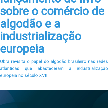
sobre o comércio de
algodão e a
industrialização
europeia
Obra revisita o papel do algodão brasileiro nas redes
atlânticas que abasteceram a industrialização
europeia no século XVIII.