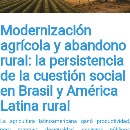
Modernización
agrícola y abandono
rural: la persistencia
de la cuestión social
en Brasil y América
Latina rural
La agricultura latinoamericana ganó productividad,
pero mantuvo desigualdad, servicios públicos