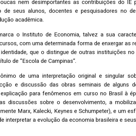
poucas nem desimportantes as contribuições do IE 
ção de seus alunos, docentes e pesquisadores no d
odução acadêmica.
arca o Instituto de Economia, talvez a sua caracter
 cursos, com uma determinada forma de enxergar as r
entidade, que o distingue de outras instituições no B
título de “Escola de Campinas”.
ônimo de uma interpretação original e singular s
fecção e discussão das obras seminais de alguns d
 explicação para fenômenos em curso no Brasil à épo
a nas discussões sobre o desenvolvimento, a mobil
amente Marx, Kalecki, Keynes e Schumpeter), e um esf
e interpretar a evolução da economia brasileira e se