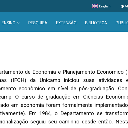
English
Al
ENSINO
PESQUISA
EXTENSÃO
BIBLIOTECA
PUBLI
rtamento de Economia e Planejamento Econômico (DEP
as (IFCH) da Unicamp iniciou suas atividade
jamento econômico em nível de pós-graduação. Con
icamp. O curso de graduação em Ciências Econôm
rado em economia foram formalmente implementados
tivamente). Em 1984, o Departamento se transform
ucionalização seguiu seu caminho desde então. Nes