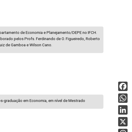
Departamento de Economia e Planejamento/DEPE no IFCH.
borado pelos Profs. Ferdinando de O. Figueiredo, Roberto
uiz de Gamboa e Wilson Cano.
F
Pós-graduação em Economia, em nível de Mestrado
a
W
c
h
L
e
a
i
X