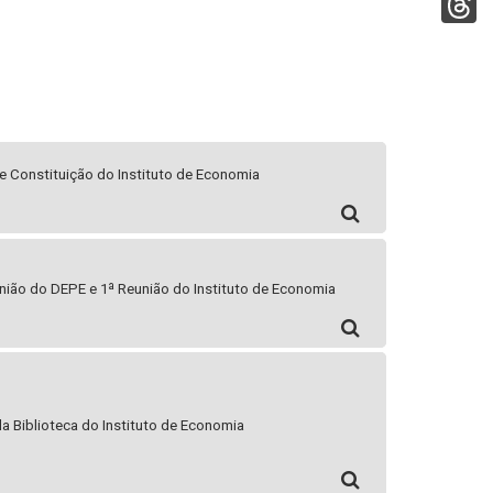
b
t
n
o
T
s
k
o
h
A
e
k
r
p
d
e
p
I
 Constituição do Instituto de Economia
a
n
d
s
união do DEPE e 1ª Reunião do Instituto de Economia
a Biblioteca do Instituto de Economia