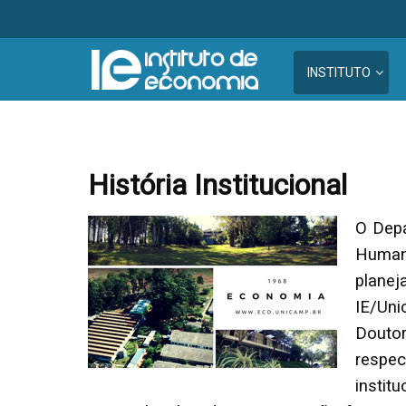
INSTITUTO
História Institucional
O Depa
Human
plane
IE/Un
Douto
respec
instit