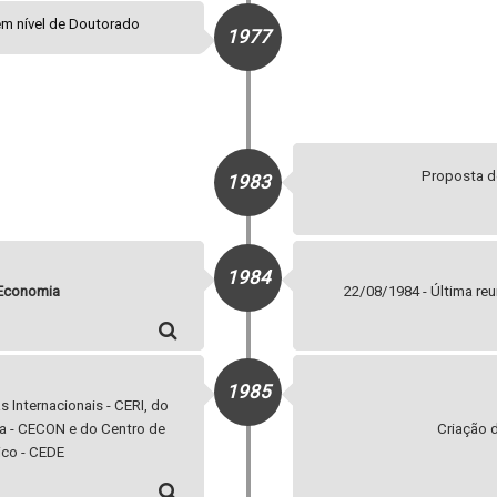
em nível de Doutorado
1977
Proposta de
1983
1984
 Economia
22/08/1984 - Última re
1985
Internacionais - CERI, do
ca - CECON e do Centro de
Criação d
co - CEDE