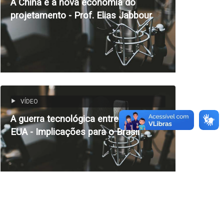
A China e a nova economia do
k
r
p
d
projetamento - Prof. Elias Jabbour
e
p
I
a
n
d
s
VÍDEO
A guerra tecnológica entre China e
EUA - Implicações para o Brasil