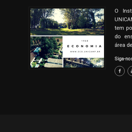
O Ins
UNICAM
tem po
do en
área d
Siga-no