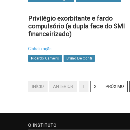
Privilégio exorbitante e fardo
compulsório (a dupla face do SMI
financeirizado)
Globalização
Ricardo Carneiro
Bruno De Conti
INÍCIO
ANTERIOR
1
2
PRÓXIMO
O INSTITUTO