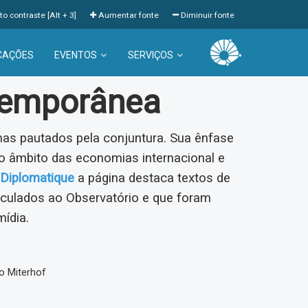
to contraste [Alt + 3]
Aumentar fonte
Diminuir fonte
CAÇÕES
EVENTOS
SERVIÇOS
temporânea
s pautados pela conjuntura. Sua ênfase
 âmbito das economias internacional e
Diplomatique
a página destaca textos de
inculados ao Observatório e que foram
mídia.
o Miterhof