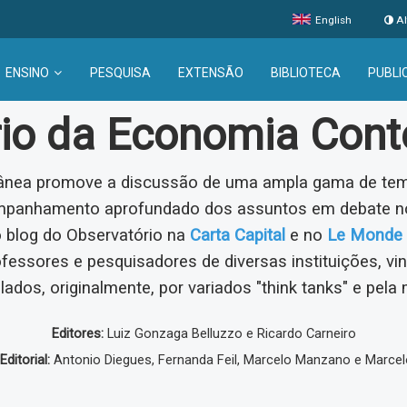
English
Al
ENSINO
PESQUISA
EXTENSÃO
BIBLIOTECA
PUBLI
rio da Economia Con
nea promove a discussão de uma ampla gama de tema
ompanhamento aprofundado dos assuntos em debate no
o blog do Observatório na
Carta Capital
e no
Le Monde 
ofessores e pesquisadores de diversas instituições, v
lados, originalmente, por variados "think tanks" e pela 
Editores:
Luiz Gonzaga Belluzzo e Ricardo Carneiro
ditorial:
Antonio Diegues, Fernanda Feil, Marcelo Manzano e Marcel