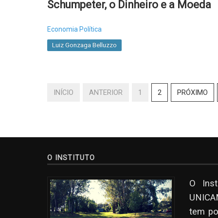
Schumpeter, o Dinheiro e a Moeda
Economia Política
Luiz Gonzaga Belluzzo
INÍCIO
ANTERIOR
1
2
PRÓXIMO
O INSTITUTO
O Ins
UNICAM
tem po