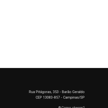
Rua Pitágoras, 353 - Barão Geraldo
CEP 13083-857 - Campinas/SP
Como chegar?