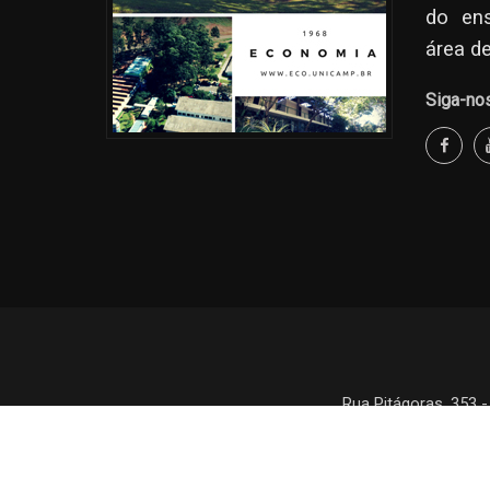
do en
área d
Siga-no
Rua Pitágoras, 353 