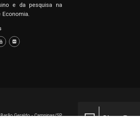
sino e da pesquisa na
e Economia.
s
- Barão Geraldo - Campinas/SP
CEP 13083-857 -
Como Chegar
© 1968 - 2024 - IE