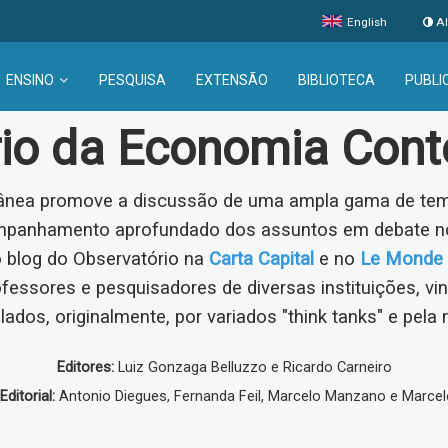
English
Al
ENSINO
PESQUISA
EXTENSÃO
BIBLIOTECA
PUBLI
rio da Economia Con
nea promove a discussão de uma ampla gama de tema
ompanhamento aprofundado dos assuntos em debate no
o blog do Observatório na
Carta Capital
e no
Le Monde 
ofessores e pesquisadores de diversas instituições, v
lados, originalmente, por variados "think tanks" e pela 
Editores:
Luiz Gonzaga Belluzzo e Ricardo Carneiro
ditorial:
Antonio Diegues, Fernanda Feil, Marcelo Manzano e Marcel