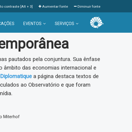
to contraste [Alt + 3]
Aumentar fonte
Diminuir fonte
CAÇÕES
EVENTOS
SERVIÇOS
temporânea
s pautados pela conjuntura. Sua ênfase
 âmbito das economias internacional e
Diplomatique
a página destaca textos de
inculados ao Observatório e que foram
mídia.
o Miterhof