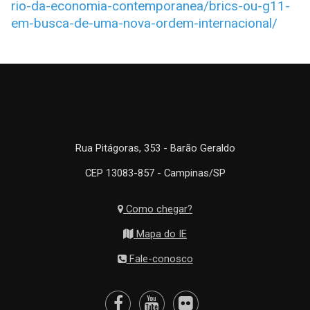
rio-da-economia-contemporanea/brics-ou-g11-
em-busca-de-uma-nova-ordem-internacional/
Rua Pitágoras, 353 - Barão Geraldo
CEP 13083-857 - Campinas/SP
Como chegar?
Mapa do IE
Fale-conosco