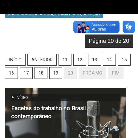
Política Econômica
5
André de Melo Modenesi; Daniela Prates; José Luis
Página 20 de 20
INÍCIO
ANTERIOR
11
12
13
14
15
16
17
18
19
20
PRÓXIMO
FIM
VÍDEO
Facetas do trabalho no Brasil
contemporâneo