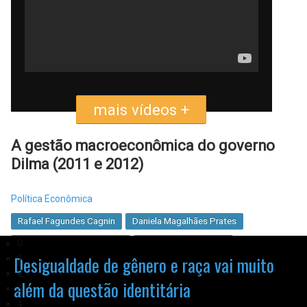
mais vídeos +
A gestão macroeconômica do governo
Dilma (2011 e 2012)
Política Econômica
Rafael Fagundes Cagnin
Daniela Magalhães Prates
0
Maria Cristina P. de Freitas
Luís Fernando Novais
Desigualdade de gênero e raça vai muito
1
2
A Economia Brasileira na Encruzilhada
além da questão identitária
3
4