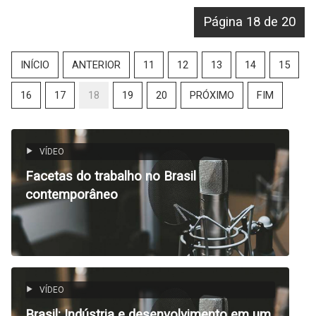
Página 18 de 20
INÍCIO
ANTERIOR
11
12
13
14
15
16
17
18
19
20
PRÓXIMO
FIM
VÍDEO
Facetas do trabalho no Brasil
contemporâneo
VÍDEO
Brasil: Indústria e desenvolvimento em um