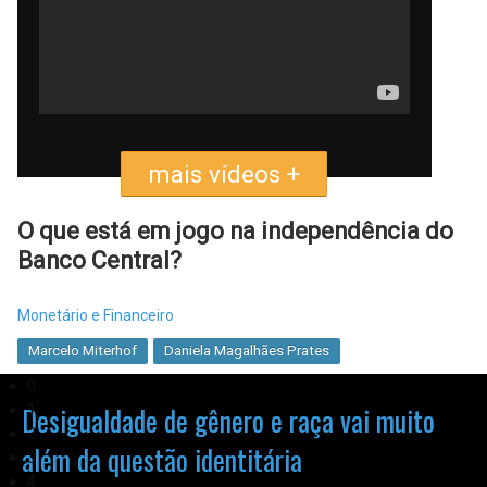
mais vídeos +
O que está em jogo na independência do
Banco Central?
Monetário e Financeiro
Marcelo Miterhof
Daniela Magalhães Prates
0
Os óbices do financiamento
Desigualdade de gênero e raça vai muito
1
2
além da questão identitária
3
Monetário e Financeiro
4