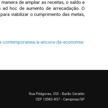
 maneira de ampliar as receitas, o saldo e
s ad hoc de aumento de arrecadação. O
para viabilizar o cumprimento das metas,
mia-contemporanea/a-ancora-da-economia-
Rua Pitágoras, 353 - Barão Geraldo
CEP 13083-857 - Campinas/SP