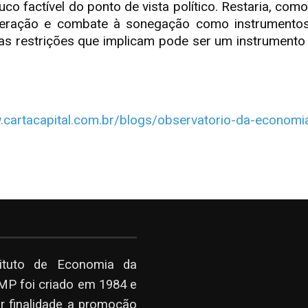
 factível do ponto de vista político. Restaria, como
soneração e combate à sonegação como instrumento
 restrições que implicam pode ser um instrumento 
w.cartacapital.com.br/blogs/observatorio-da-econo
tituto de Economia da
P foi criado em 1984 e
r finalidade a promoção