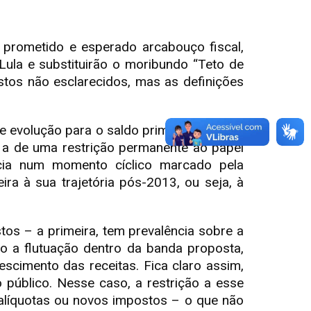
e
p
I
a
n
prometido e esperado arcabouço fiscal,
d
ula e substituirão o moribundo “Teto de
s
stos não esclarecidos, mas as definições
 evolução para o saldo primário e regras
 a de uma restrição permanente ao papel
ncia num momento cíclico marcado pela
ra à sua trajetória pós-2013, ou seja, à
os – a primeira, tem prevalência sobre a
o a flutuação dentro da banda proposta,
scimento das receitas. Fica claro assim,
o público. Nesse caso, a restrição a esse
– alíquotas ou novos impostos – o que não