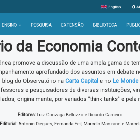
English
Al
ENSINO
PESQUISA
EXTENSÃO
BIBLIOTECA
PUBLI
rio da Economia Con
nea promove a discussão de uma ampla gama de tema
ompanhamento aprofundado dos assuntos em debate no
o blog do Observatório na
Carta Capital
e no
Le Monde 
ofessores e pesquisadores de diversas instituições, v
lados, originalmente, por variados "think tanks" e pela 
Editores:
Luiz Gonzaga Belluzzo e Ricardo Carneiro
ditorial:
Antonio Diegues, Fernanda Feil, Marcelo Manzano e Marcel