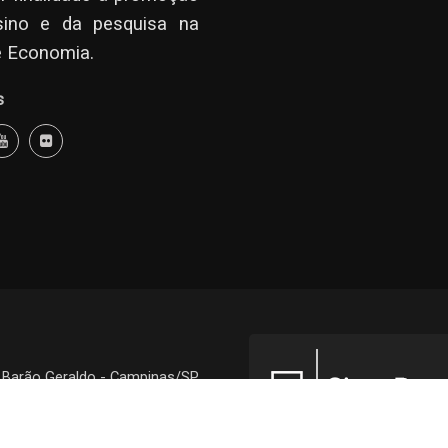
sino e da pesquisa na
e Economia.
s
- Barão Geraldo - Campinas/SP
CEP 13083-857 -
Como Chegar
© 1968 - 2024 - IE