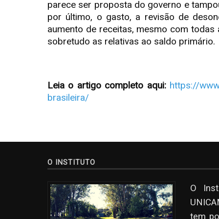
parece ser proposta do governo e tampouco
por último, o gasto, a revisão de de
aumento de receitas, mesmo com todas as
sobretudo as relativas ao saldo primário.
Leia o artigo completo aqui:
https://ww
brasileira/
O INSTITUTO
O Ins
UNICAM
tem po