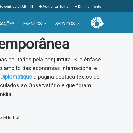
to contraste [Alt + 3]
Aumentar fonte
Diminuir fonte
CAÇÕES
EVENTOS
SERVIÇOS
temporânea
s pautados pela conjuntura. Sua ênfase
 âmbito das economias internacional e
Diplomatique
a página destaca textos de
inculados ao Observatório e que foram
mídia.
o Miterhof