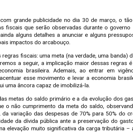
com grande publicidade no dia 30 de março, o tão 
s fiscais que serão observadas durante o governo L
inda alguns detalhes a anunciar e alguns pressupo
pais impactos do arcabouço.
 regras fiscais: uma meta (na verdade, uma banda) de
emos a seguir, a implicação maior dessas regras é
conomia brasileira. Ademais, ao entrar em vigê
acentuar esse movimento e levar a economia brasilei
ui uma âncora capaz de imobilizá-la.
as metas do saldo primário e a da evolução dos gast
que o não cumprimento da meta do saldo, observand
, da variação das despesas de 70% para 50% do cre
lidade da dívida pública ante a preservação do gast
a elevação muito significativa da carga tributária 