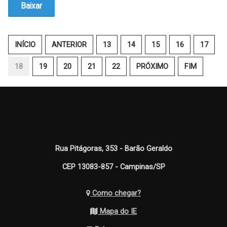
Baixar
INÍCIO
ANTERIOR
13
14
15
16
17
18
19
20
21
22
PRÓXIMO
FIM
Rua Pitágoras, 353 - Barão Geraldo
CEP 13083-857 - Campinas/SP
Como chegar?
Mapa do IE