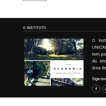
O INSTITUTO
O Ins
UNICAM
tem po
do en
área d
Siga-no