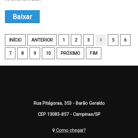
Baixar
INÍCIO
ANTERIOR
1
2
3
4
5
6
7
8
9
10
PRÓXIMO
FIM
Rua Pitágoras, 353 - Barão Geraldo
CEP 13083-857 - Campinas/SP
Como chegar?