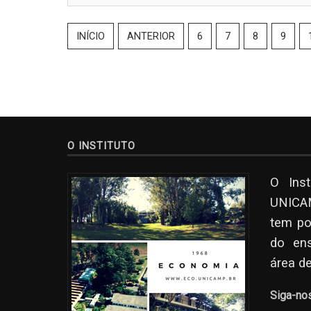
INÍCIO
ANTERIOR
6
7
8
9
O INSTITUTO
O Ins
UNICAM
tem po
do en
área d
Siga-no