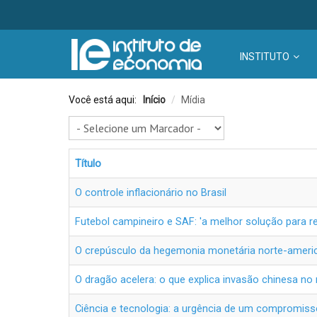
INSTITUTO
Você está aqui:
Início
/
Mídia
Título
O controle inflacionário no Brasil
Futebol campineiro e SAF: 'a melhor solução para 
O crepúsculo da hegemonia monetária norte-ameri
O dragão acelera: o que explica invasão chinesa n
Ciência e tecnologia: a urgência de um compromiss