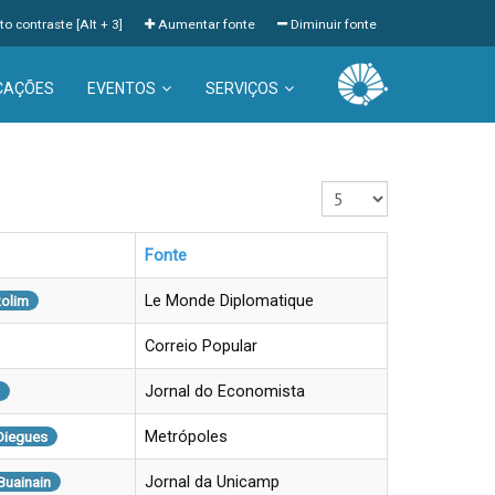
to contraste [Alt + 3]
Aumentar fonte
Diminuir fonte
CAÇÕES
EVENTOS
SERVIÇOS
Exibir #
Fonte
Le Monde Diplomatique
Rolim
Correio Popular
Jornal do Economista
Metrópoles
Diegues
Jornal da Unicamp
Buainain