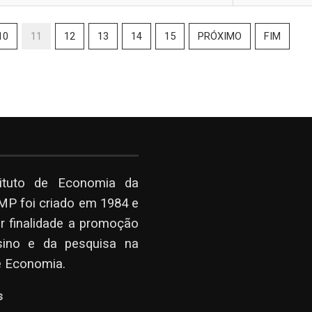
10
11
12
13
14
15
PRÓXIMO
FIM
tituto de Economia da
P foi criado em 1984 e
r finalidade a promoção
sino e da pesquisa na
e Economia.
s