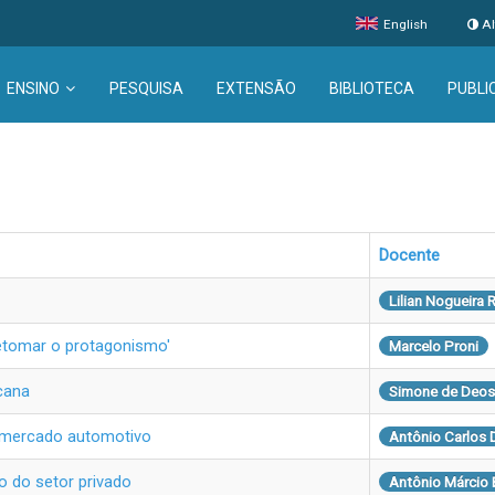
English
Al
ENSINO
PESQUISA
EXTENSÃO
BIBLIOTECA
PUBLI
Docente
Lilian Nogueira 
retomar o protagonismo'
Marcelo Proni
cana
Simone de Deos
o mercado automotivo
Antônio Carlos 
o do setor privado
Antônio Márcio 