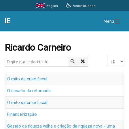
Acessibilidade
English
IE
Menu
Ricardo Carneiro
Digite parte do título
Exibir #
O mito da crise fiscal
O desafio da retomada
O mito da crise fiscal
Financeirização
Gestão da riqueza velha e criação da riqueza nova - uma