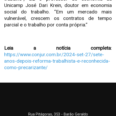
Unicamp José Dari Krein, doutor em economia
social do trabalho. “Em um mercado mais
vulnerável, crescem os contratos de tempo
parcial e o trabalho por conta própria.”
Leia a notícia completa
:
https://www.conjur.com.br/2024-set-27/sete-
anos-depois-reforma-trabalhista-e-reconhecida-
como-precarizante/
Rua Pitágoras, 353 - Barão Geraldo