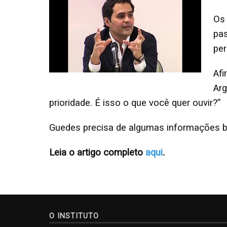
Os
pas
per
Afi
Ar
prioridade. É isso o que você quer ouvir?”
Guedes precisa de algumas informações b
Leia o artigo completo
aqui
.
O INSTITUTO