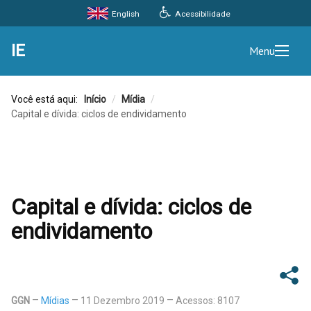
Acessibilidade
English
IE
Menu
Você está aqui:
Início
/
Mídia
/
Capital e dívida: ciclos de endividamento
Capital e dívida: ciclos de
endividamento
GGN
Mídias
11 Dezembro 2019
Acessos: 8107