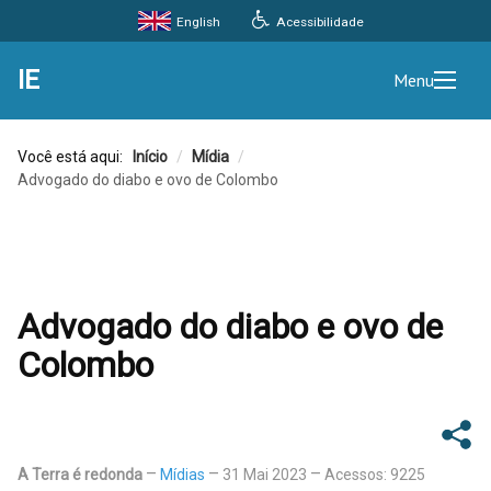
Acessibilidade
English
IE
Menu
Você está aqui:
Início
/
Mídia
/
Advogado do diabo e ovo de Colombo
Advogado do diabo e ovo de
Colombo
A Terra é redonda
Mídias
31 Mai 2023
Acessos: 9225