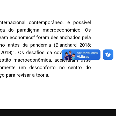
ternacional contemporâneo, é possível
nça do paradigma macroeconômico. Os
ream economics” foram deslanchados pela
mo antes da pandemia (Blanchard 2018;
 2018)1. Os desafios da covid-19 para as
a gestão macroeconômica, aceleraram esse
omente um desconforto no centro do
para revisar a teoria.