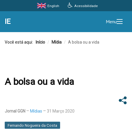
Acessibilidade
English
IE
Menu
Você está aqui:
Início
/
Mídia
/
A bolsa ou a vida
A bolsa ou a vida
Jornal GGN
Mídias
31 Março 2020
Fernando Nogueira da Costa