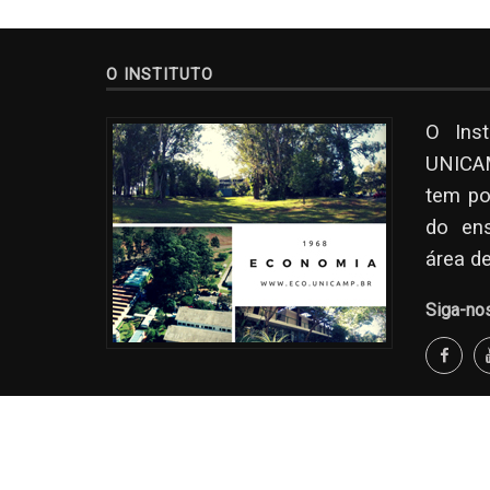
O INSTITUTO
O Ins
UNICAM
tem po
do en
área d
Siga-no