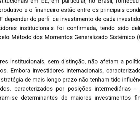
titucionais em EE, em particular, no Brasil, forneceu 
rodutivo e o financeiro estão entre os principais con
depender do perfil de investimento de cada investidor.
idores institucionais foi confirmada, tendo sido del
pelo Método dos Momentos Generalizado Sistêmico (G
res institucionais, sem distinção, não afetam a polít
ros. Embora investidores internacionais, caracteriz
stratégia de mais longo prazo não tenham tido influênc
zados, caracterizados por posições intermediárias -
aram-se determinantes de maiores investimentos 