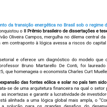
nto da transição energética no Brasil sob o regime d
onquistou o
II Prêmio brasileiro de dissertações e t
vão Oliveira Campos, mergulha no dilema central da c
 em contraponto à lógica avessa a riscos do capital 
setorial e oferece um diagnóstico do modelo que o 
 professor Bruno Martarello De Conti, foi lauread
5, que homenageia o economista Charles Curt Muelle
xpansão das fontes eólica e solar no país tem sido
rata-se de uma arquitetura financeira na qual o seto
 as incertezas e garantir a lucratividade de investido
tá alinhada a uma lógica global mais ampla, o "Co
a solução para os grandes desafios do desenvolvi