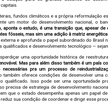
apitais.
erais, fundos climáticos e a própria reformulação e
ente um motor do desenvolvimento nacional, o b
o, aponta o estudo, é uma transição que, apesar de 
tes fósseis, mas sim uma adição à matriz energética 
a externa e aprofunda o papel subordinado do Brasil 
qualificados e desenvolvimento tecnológico — sejam 
esperdiçar uma oportunidade histórica de reestrutur
 renovável. Mas para além disso também é um país c
 necessárias pra um processo de reindustrializa
ição também oferece condições de desenvolver uma c
lho qualificado. Isso pode ser uma oportunidade pr
isso precisa de estrategia de desenvolvimento nacion
em que o estado desempenha apenas um papel de mi
le reduz sua condição de coordenar e dirigir esse pro