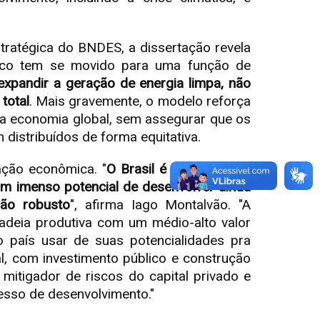
stratégica do BNDES, a dissertação revela
anco tem se movido para uma função de
expandir a geração de energia limpa, não
total
. Mais gravemente, o modelo reforça
na economia global, sem assegurar que os
distribuídos de forma equitativa.
ação econômica. "
O Brasil é um país cuja
om imenso potencial de desenvolver ainda
ção robusto
", afirma Iago Montalvão. "A
adeia produtiva com um médio-alto valor
o país usar de suas potencialidades pra
al, com investimento público e construção
tigador de riscos do capital privado e
cesso de desenvolvimento."