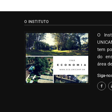
O INSTITUTO
O Ins
UNICAM
tem po
do en
área d
Siga-no