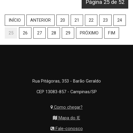
Página 25 de 52
INÍCIO
ANTERIOR
20
21
22
23
24
25
26
27
28
29
PRÓXIMO
FIM
Rua Pitágoras, 353 - Barão Geraldo
CEP 13083-857 - Campinas/SP
Como chegar?
Mapa do IE
Fale-conosco