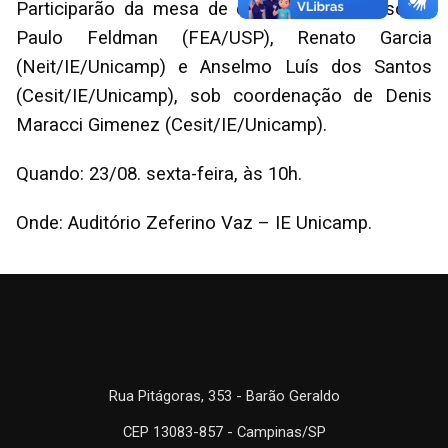
Participarão da mesa de debate os professores
Paulo Feldman (FEA/USP), Renato Garcia
(Neit/IE/Unicamp) e Anselmo Luís dos Santos
(Cesit/IE/Unicamp), sob coordenação de Denis
Maracci Gimenez (Cesit/IE/Unicamp).
Quando: 23/08. sexta-feira, às 10h.
Onde: Auditório Zeferino Vaz – IE Unicamp.
Rua Pitágoras, 353 - Barão Geraldo
CEP 13083-857 - Campinas/SP