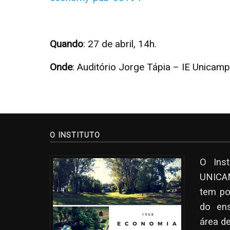
Quando
: 27 de abril, 14h.
Onde
: Auditório Jorge Tápia – IE Unicamp
O INSTITUTO
O Ins
UNICAM
tem po
do en
área d