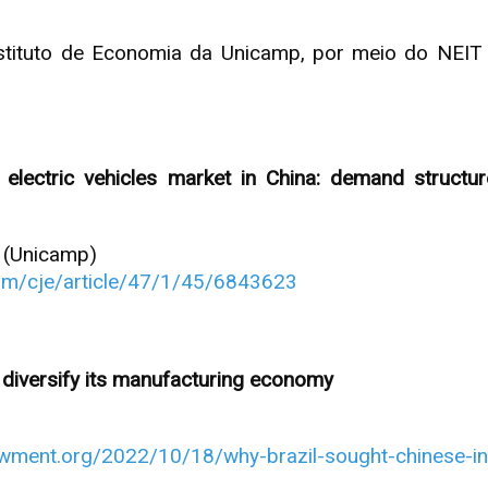
nstituto de Economia da Unicamp, por meio do NEIT
e electric vehicles market in China: demand structu
 (Unicamp)
om/cje/article/47/1/45/6843623
 diversify its manufacturing economy
wment.org/2022/10/18/why-brazil-sought-chinese-inv