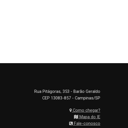
Rua Pitágoras, 353 - Barão Geraldo
CEP 13083-857 - Campinas/SP
Como chegar?
Mapa do IE
Fale-conosco