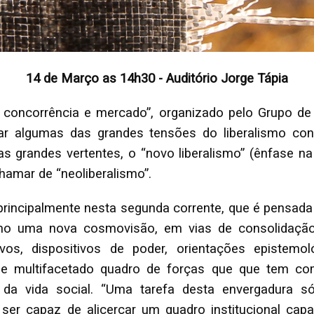
14 de Março as 14h30 - Auditório Jorge Tápia
a, concorrência e mercado”, organizado pelo Grupo d
car algumas das grandes tensões do liberalismo co
uas grandes vertentes, o “novo liberalismo” (ênfase
hamar de “neoliberalismo”.
 principalmente nesta segunda corrente, que é pensad
omo uma nova cosmovisão, em vias de consolidaçã
tivos, dispositivos de poder, orientações epistemo
e multifacetado quadro de forças que que tem como 
da vida social. “Uma tarefa desta envergadura s
ser capaz de alicerçar um quadro institucional cap