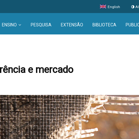
English
Al
ENSINO
PESQUISA
EXTENSÃO
BIBLIOTECA
PUBLI
rrência e mercado