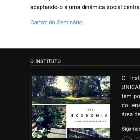
adaptando-o a uma dinâmica social centr
Cartaz do Seminário.
O INSTITUTO
O Ins
UNICAM
tem po
do en
área d
Siga-no