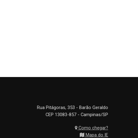
Rua Pitágoras, 353 - Barão Geraldo
CEP 13083-857 - Campinas/SP
Como chegar?
Mapa do IE