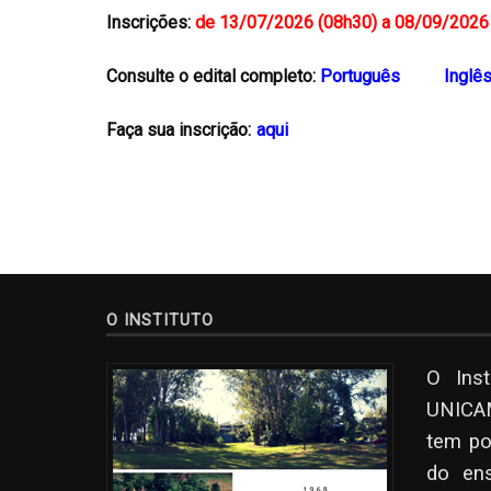
Inscrições:
de 13/07/2026 (08h30) a 08/09/2026 (
Consulte o edital completo:
Português
Inglê
Faça sua inscrição:
aqui
O INSTITUTO
O Ins
UNICAM
tem po
do en