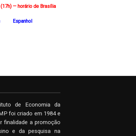
17h) — horário de Brasília
s
Espanhol
tituto de Economia da
P foi criado em 1984 e
r finalidade a promoção
sino e da pesquisa na