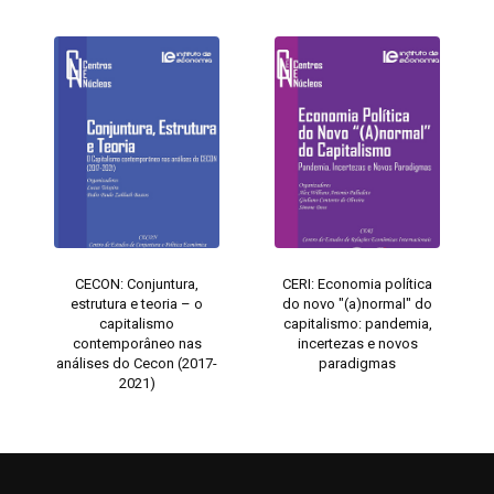
CECON: Conjuntura,
CERI: Economia política
estrutura e teoria – o
do novo "(a)normal" do
capitalismo
capitalismo: pandemia,
contemporâneo nas
incertezas e novos
análises do Cecon (2017-
paradigmas
2021)