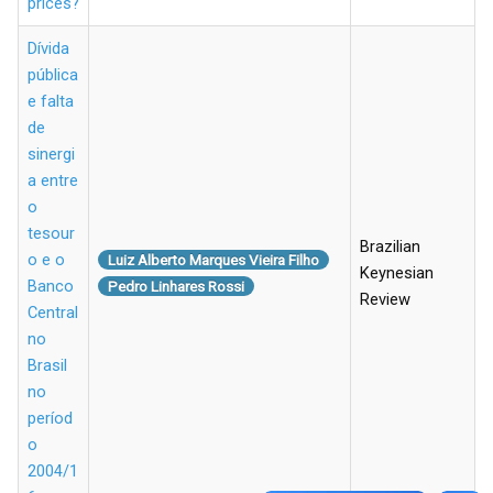
prices?
Dívida
pública
e falta
de
sinergi
a entre
o
tesour
Brazilian
o e o
Luiz Alberto Marques Vieira Filho
Keynesian
Banco
Pedro Linhares Rossi
Review
Central
no
Brasil
no
períod
o
2004/1