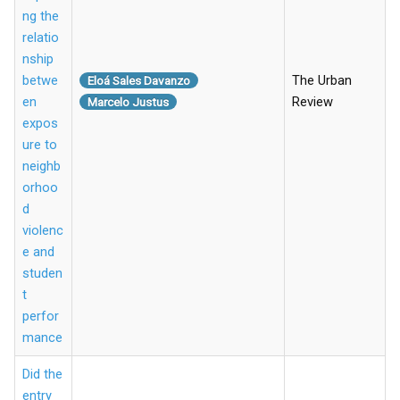
ng the
relatio
nship
betwe
The Urban
Eloá Sales Davanzo
en
Review
Marcelo Justus
expos
ure to
neighb
orhoo
d
violenc
e and
studen
t
perfor
mance
Did the
entry