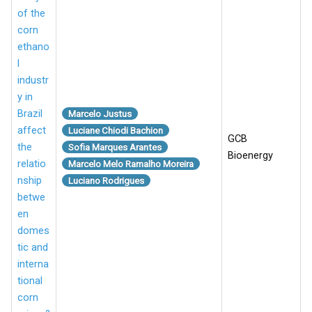
of the
corn
ethano
l
industr
y in
Brazil
Marcelo Justus
affect
Luciane Chiodi Bachion
GCB
the
Sofia Marques Arantes
Bioenergy
relatio
Marcelo Melo Ramalho Moreira
nship
Luciano Rodrigues
betwe
en
domes
tic and
interna
tional
corn