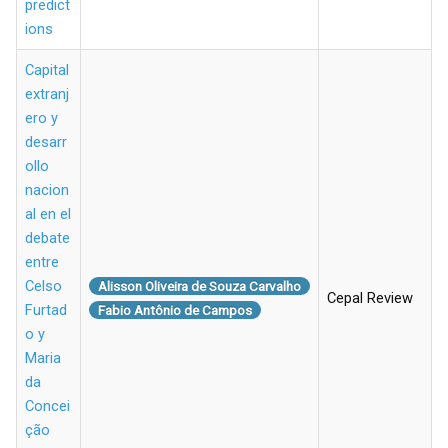
predict
ions
Capital
extranj
ero y
desarr
ollo
nacion
al en el
debate
entre
Celso
Alisson Oliveira de Souza Carvalho
Cepal Review
Furtad
Fabio Antônio de Campos
o y
Maria
da
Concei
ção