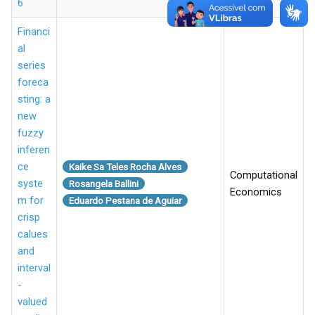
6
Financi
al
series
foreca
sting: a
new
fuzzy
inferen
ce
Kaike Sa Teles Rocha Alves
Computational
syste
Rosangela Ballini
Economics
m for
Eduardo Pestana de Aguiar
crisp
calues
and
interval
-
valued