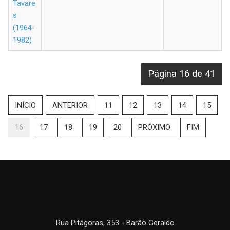
Tavare
s
(1964-
1982)
Página 16 de 41
INÍCIO
ANTERIOR
11
12
13
14
15
16
17
18
19
20
PRÓXIMO
FIM
Rua Pitágoras, 353 - Barão Geraldo