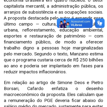
economia brasileira em quatro núcleos: o setor
capitalista mercantil, a administração pública, os
arranjos de subsistência e as ocupações sociais.
A proposta destacada pelo autor é expandir esse
último campo — cultura, cuidados, agricultura
urbana, reflorestamento, educação ambiental,
esportes e restauração de patrimônio — com
financiamento público, de modo a oferecer
trabalho digno a pessoas hoje marginalizadas
pelo mercado. Segundo o texto, Manzano estima
que o programa custaria cerca de R$ 250 bilhões
ao ano e poderia ser implantado em fases para
reduzir impactos inflacionários.
Em relação ao artigo de Simone Deos e Pietro
Borsari, Cafardo enfatiza o desenho
macroeconômico da proposta. Eles calculam que
a remuneração do PGE deveria ficar abaixo do
salário médio do mercado, justamente para evitar